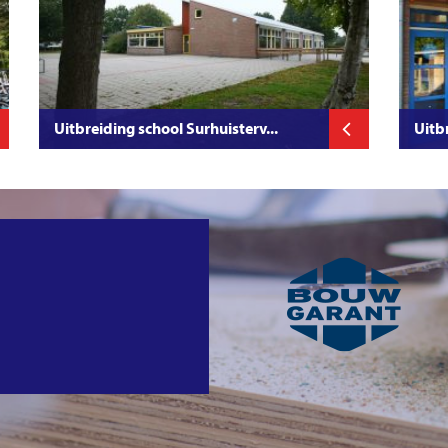
Uitbreiding school Surhuisterv...
Uitb