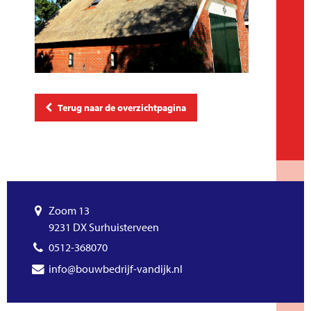
Terug naar de overzichtpagina
Zoom 13
9231 DX Surhuisterveen
0512-368070
info@bouwbedrijf-vandijk.nl