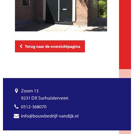
Terug naar de overzichtpagina
Zoom 13
9231 DX Surhuisterveen
0512-368070
info@bouwbedrijf-vandijk.nl