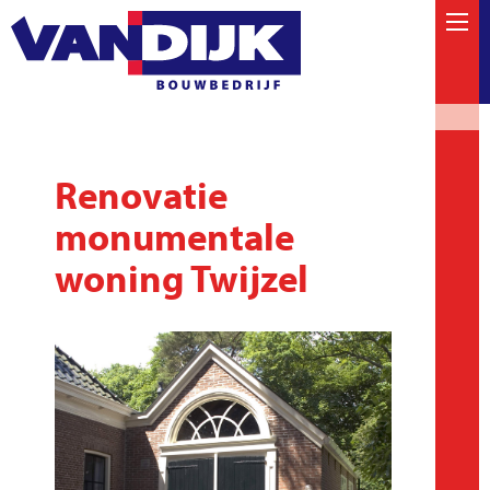
Renovatie
monumentale
woning Twijzel