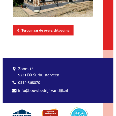
Terug naar de overzichtpagina
Zoom 13
9231 DX Surhuisterveen
0512-368070
info@bouwbedrijf-vandijk.nl