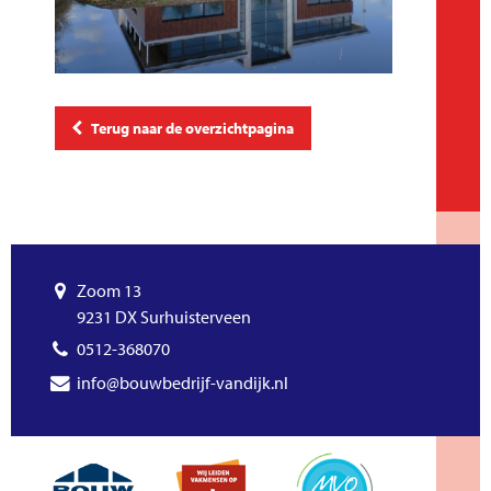
Terug naar de overzichtpagina
Zoom 13
9231 DX Surhuisterveen
0512-368070
info@bouwbedrijf-vandijk.nl