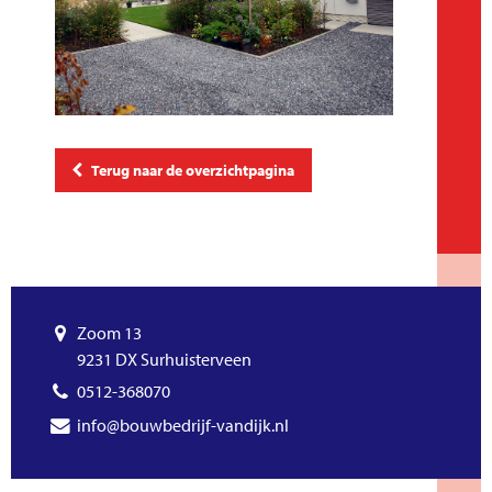
Terug naar de overzichtpagina
Zoom 13
9231 DX Surhuisterveen
0512-368070
info@bouwbedrijf-vandijk.nl